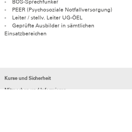
- BOS-Sprechfunker
- PEER (Psychosoziale Notfallversorgung)
- Leiter / stellv. Leiter UG-ÖEL
- Geprüfte Ausbilder in sämtlichen
Einsatzbereichen
Kurse und Sicherheit
Mitmachen und Informieren
Der Ortsverband Bad Kissingen
Spenden
DLRG - Deutsche
Lebens-Rettungs-Gesellschaft