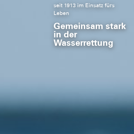
seit 1913 im Einsatz fürs
Leben
Gemeinsam stark
in der
Wasserrettung