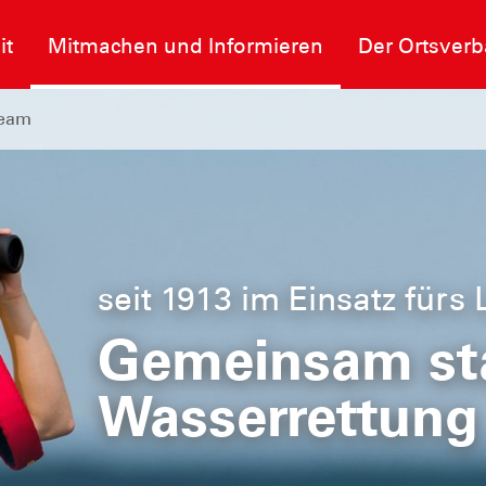
it
Mitmachen und Informieren
Der Ortsver
Team
seit 1913 im Einsatz fürs
Gemeinsam sta
Wasserrettung