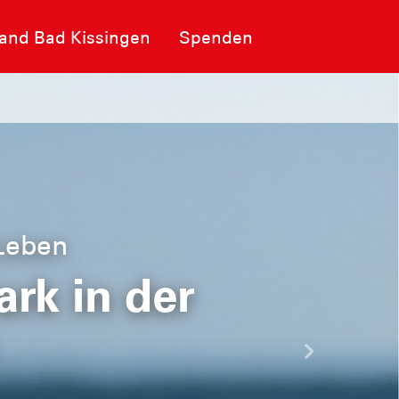
band Bad Kissingen
Spenden
 Leben
rk in der
Nächste