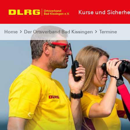
Kurse und Sicherhe
Home
Der Ortsverband Bad Kissingen
Termine
Schwimmkurse für Kinder
Für mehr Sicher
Wasser
Letzte