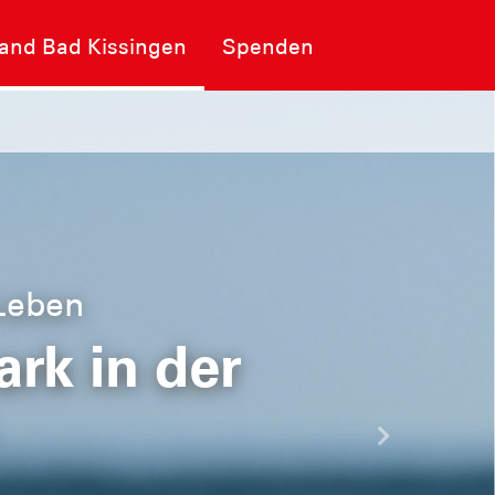
band Bad Kissingen
Spenden
 Leben
rk in der
Nächste