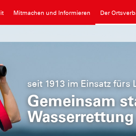
it
Mitmachen und Informieren
Der Ortsver
seit 1913 im Einsatz fürs
heit im
Gemeinsam sta
Wasserrettung